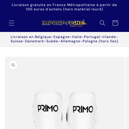
et
Livraison gratuite en France Métropolitaine à partir de
passer
100 euros d'achats (hors matériel lourd)
au
contenu
Panier
Livraison en Belgique-Espagne-Italie-Portugal-Irlande-
Suisse-Danemark-Suède-Allemagne-Pologne (hors îles)
Passer aux
informations
produits